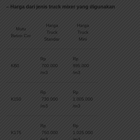
– Harga dari jenis truck mixer yang digunakan
Harga
Harga
Mutu
Truck
Truck
Beton Cor
Standar
Mini
Rp
Rp
KB0
700.000
995.000
/m3
/m3
Rp
Rp
K150
730.000
1.005.000
/m3
/m3
Rp
Rp
K175
750.000
1.025.000
/m3
/m3