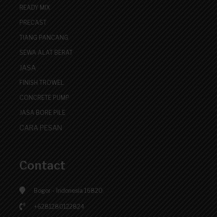
READY MIX
PRECAST
TIANG PANCANG
SEWA ALAT BERAT
JASA
FINISH TROWEL
CONCRETE PUMP
JASA BORE PILE
CARA PESAN
Contact
Bogor - Indonesia 16820
+6281280122824