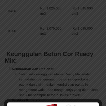
Rp 1.025.000
Rp 1.045.000
K450
/m3
/m3
Rp 1.075.000
Rp 1.095.000
K500
/m3
/m3
Keunggulan Beton Cor Ready
Mix:
Kemudahan dan Efisiensi:
Salah satu keunggulan utama Ready Mix adalah
kemudahan penggunaan. Beton ini diproduksi di
pabrik dan dikirim dalam kondisi siap pakai. Ini
menghemat waktu dan tenaga kerja yang diperlukan
untuk mencampur beton di lokasi proyek.
Kualitas Konsisten:
Beton Ready Mix diproduksi dengan kontrol ketat di