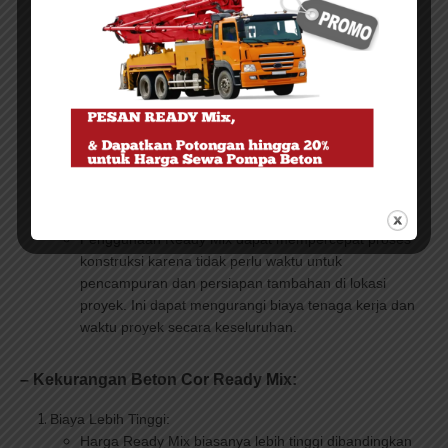
pabrik, sehingga kualitasnya konsisten. Ini
meminimalkan risiko kesalahan pencampuran dan
memastikan beton memiliki kekuatan dan kekeringan
yang konsisten.
Penghematan Bahan:
Dengan Ready Mix, bahan yang digunakan lebih
efisien karena beton dicampur dengan presisi. Hal ini
mengurangi pemborosan bahan dan biaya yang
terkait.
Waktu Pekerjaan Lebih Cepat:
Penggunaan Ready Mix dapat mempercepat proses
konstruksi karena tidak perlu waktu untuk
pencampuran dan persiapan tambahan di lokasi
proyek. Ini dapat mengurangi biaya tenaga kerja dan
waktu proyek secara keseluruhan.
– Kekurangan Beton Cor Ready Mix:
Biaya Lebih Tinggi:
Harga Ready Mix biasanya lebih tinggi dibandingkan