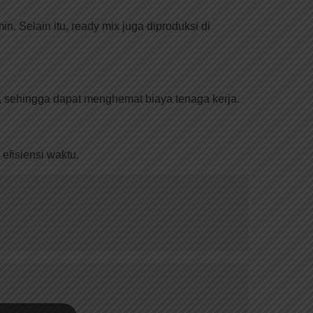
 Selain itu, ready mix juga diproduksi di
u, sehingga dapat menghemat biaya tenaga kerja.
efisiensi waktu.