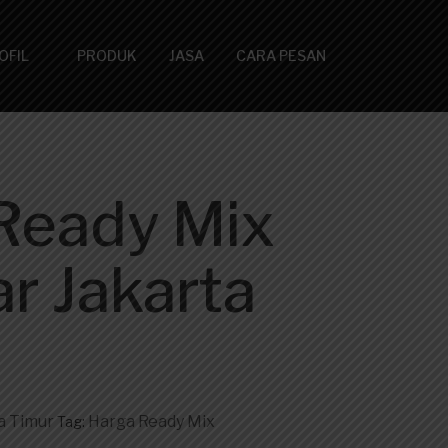
OFIL
PRODUK
JASA
CARA PESAN
Ready Mix
r Jakarta
a Timur
Harga Ready Mix
Tag: