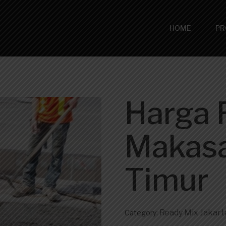
HOME
PR
Harga 
Makasa
Timur
Ready Mix Jakart
Category: