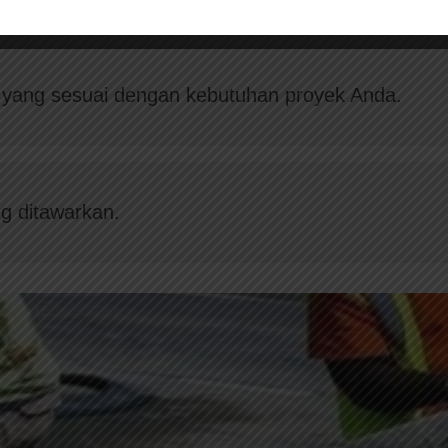
u yang sesuai dengan kebutuhan proyek Anda.
g ditawarkan.