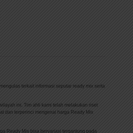
engulas terkait informasi seputar ready mix serta
ayah ini. Tim ahli kami telah melakukan riset
t dan terperinci mengenai harga Ready Mix
ga Ready Mix bisa bervariasi tergantung pada