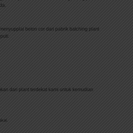
da.
menyupplai beton cor dari pabrik batching plant
puti:
mkan dari plant terdekat kami untuk kemudian
kai.