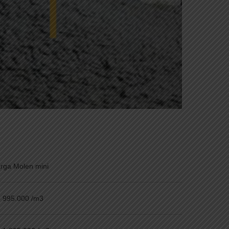
rga Molen mini
 995.000 /m3