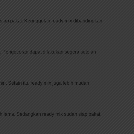
n siap pakai. Keunggulan ready mix dibandingkan
. Pengecoran dapat dilakukan segera setelah
n. Selain itu, ready mix juga lebih mudah
h lama. Sedangkan ready mix sudah siap pakai,