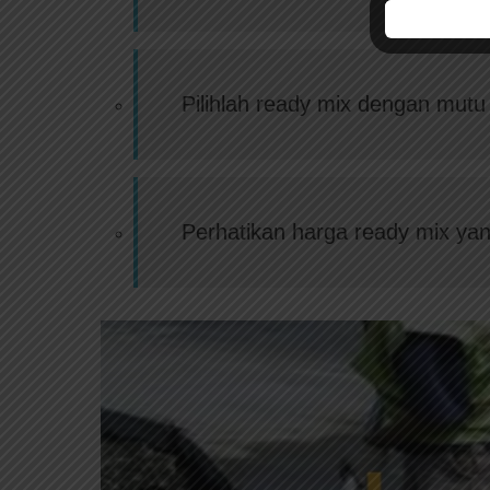
Pilihlah ready mix dengan mut
Perhatikan harga ready mix yan