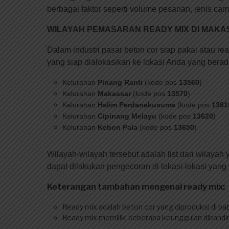
berbagai faktor seperti volume pesanan, jenis ca
WILAYAH PEMASARAN READY MIX DI MAKA
Dalam industri pasar beton cor siap pakai atau re
yang siap dialokasikan ke lokasi Anda yang berad
Kelurahan
Pinang Ranti
(kode pos
13560
)
Kelurahan
Makassar
(kode pos
13570
)
Kelurahan
Halim Perdanakusuma
(kode pos
1361
Kelurahan
Cipinang Melayu
(kode pos
13620
)
Kelurahan
Kebon Pala
(kode pos
13650
)
Wilayah-wilayah tersebut adalah list dari wilayah
dapat dilakukan pengecoran di lokasi-lokasi yang t
Keterangan tambahan mengenai ready mix:
Ready mix adalah beton cor yang diproduksi di pab
Ready mix memiliki beberapa keunggulan dibandin