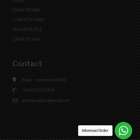
JASA
FINISH TROWEL
CONCRETE PUMP
JASA BORE PILE
CARA PESAN
Contact
Bogor - Indonesia 16820
+6281280122824
arthagruppam@gmail.com
Informasi Order