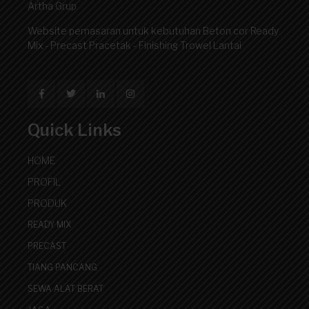
Artha Grup
Website pemasaran untuk kebutuhan Beton cor Ready
Mix - Precast Pracetak - Finishing Trowel Lantai
Quick Links
HOME
PROFIL
PRODUK
READY MIX
PRECAST
TIANG PANCANG
SEWA ALAT BERAT