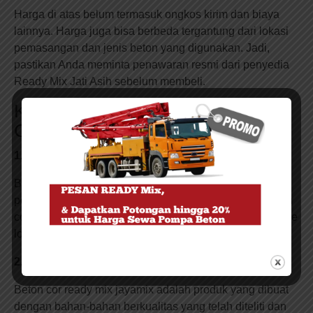
Harga di atas belum termasuk ongkos kirim dan biaya
lainnya. Harga juga bisa berbeda tergantung dari lokasi
pemasangan dan jenis beton yang digunakan. Jadi,
pastikan Anda meminta penawaran resmi dari penyedia
Ready Mix Jati Asih sebelum membeli.
Keuntungan Menggunakan Beton
Cor Ready Mix Jayamix di Jatiasih
1. Pengerjaan Lebih Cepat
Beton cor ready mix Jayamix dapat mempercepat
pengerjaan proyek konstruksi. Hal ini dikarenakan beton
cor jayamix sudah siap dicampur dan dikirim langsung ke
lokasi proyek, sehingga proyek dapat segera dimulai.
2. Kualitas Tinggi
Beton cor ready mix jayamix adalah produk yang dibuat
dengan bahan-bahan berkualitas yang telah diteliti dan