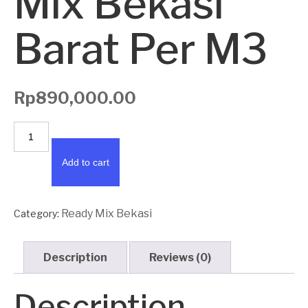
Mix Bekasi
Barat Per M3
Rp
890,000.00
Harga
Ready
Mix
Add to cart
Bekasi
Barat
Per
Ready Mix Bekasi
Category:
M3
quantity
Description
Reviews (0)
Description