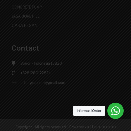
CONCRETE PUMP
JASA BORE PILE
CARA PESAN
Contact
Bogor - Indonesia 16820
+6281280122824
arthagruppam@gmail.com
Informasi Order
arthamix.com
Copyright . All rights reserved.
|
Powered