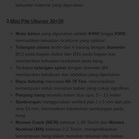
kekuatan material yang digunakan.
3.
Mini Pile Ukuran 30×30
Mutu beton
yang digunakan adalah
K450
hingga
K500
,
memastikan kekuatan struktural yang optimal.
Tulangan utama
terdiri dari 4 batang dengan
diameter
Ø13 pada bagian dalam dan Ø16 pada bagian luar,
memberikan kekuatan tambahan pada tiang.
Terdapat
tulangan spiral
dengan diameter Ø4,
memberikan kekakuan dan stabilitas yang diperlukan.
Daya dukung
mencapai
60-78 Ton
, menunjukkan
kemampuan untuk menahan beban yang cukup signifikan.
Panjang tiang
tersedia dalam dua opsi, 3 – 12 meter
Sambungan
menggunakan welded plat 2 x 5 mm dan plat
strip 10 mm, memastikan kekokohan sambungan pada
tiang.
Momen Crack (MCR)
sebesar 1,38 Ton/m dan
Momen
Nominal (MN)
sebesar 2,2 Ton/m, mengindikasikan
kemampuan tiang dalam menahan tekanan dan beban.