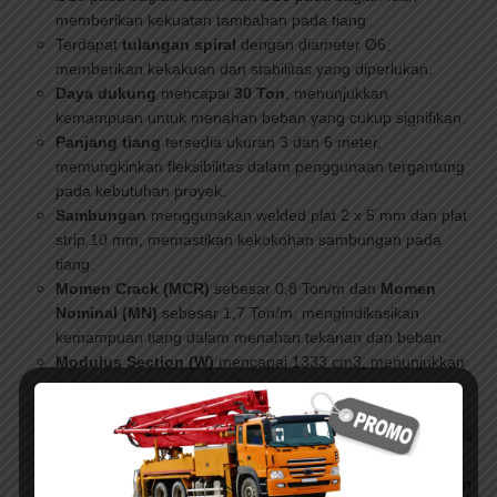
memberikan kekuatan tambahan pada tiang.
Terdapat
tulangan spiral
dengan diameter Ø6,
memberikan kekakuan dan stabilitas yang diperlukan.
Daya dukung
mencapai
30 Ton
, menunjukkan
kemampuan untuk menahan beban yang cukup signifikan.
Panjang tiang
tersedia ukuran 3 dan 6 meter,
memungkinkan fleksibilitas dalam penggunaan tergantung
pada kebutuhan proyek.
Sambungan
menggunakan welded plat 2 x 5 mm dan plat
strip 10 mm, memastikan kekokohan sambungan pada
tiang.
Momen Crack (MCR)
sebesar 0,8 Ton/m dan
Momen
Nominal (MN)
sebesar 1,7 Ton/m, mengindikasikan
kemampuan tiang dalam menahan tekanan dan beban.
Modulus Section (W)
mencapai 1333 cm3, menunjukkan
kekakuan geometris dari tiang pancang.
Keliling penampang
mencapai 80 cm dan
luas
penampang
400 cm2, menggambarkan dimensi geometris
dari tiang ini.
Berat beton
per meter sebesar 96 kg, mempertimbangkan