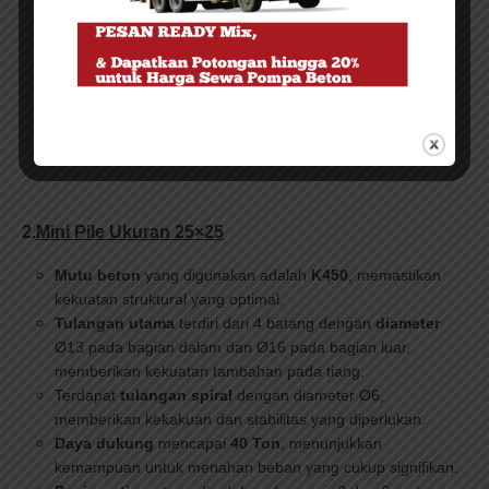
massa dari tiang dengan dimensi tersebut.
Mutu baja prategang
menggunakan Pc wire jis 3536
dengan kekuatan fu 15.500 kg/cm2 dan fy (0,2%) 13.500
kg/cm2, sementara mutu besi beton adalah BJTP 24
dengan fy 2.400 kg/cm2, menunjukkan keandalan dan
kekuatan material yang digunakan.
2.
Mini Pile Ukuran 25×25
Mutu beton
yang digunakan adalah
K450
, memastikan
kekuatan struktural yang optimal.
Tulangan utama
terdiri dari 4 batang dengan
diameter
Ø13 pada bagian dalam dan Ø16 pada bagian luar,
memberikan kekuatan tambahan pada tiang.
Terdapat
tulangan spiral
dengan diameter Ø6,
memberikan kekakuan dan stabilitas yang diperlukan.
Daya dukung
mencapai
40 Ton
, menunjukkan
kemampuan untuk menahan beban yang cukup signifikan.