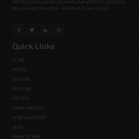
Website pemasaran untuk kebutuhan Beton cor Ready
Mix - Precast Pracetak - Finishing Trowel Lantai
Quick Links
HOME
PROFIL
PRODUK
READY MIX
PRECAST
TIANG PANCANG
SEWA ALAT BERAT
JASA
FINISH TROWEL