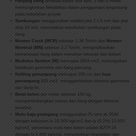
Panjang tiang
tersedia dalam dua opsi, 3 dan 6 meter,
memungkinkan fleksibilitas dalam penggunaan tergantung
pada kebutuhan proyek.
Sambungan
menggunakan welded plat 2 x 5 mm dan plat
strip 10 mm, memastikan kekokohan sambungan pada
tiang.
Momen Crack (MCR)
sebesar 1,38 Ton/m dan
Momen
Nominal (MN)
sebesar 2,2 Ton/m, mengindikasikan
kemampuan tiang dalam menahan tekanan dan beban.
Modulus Section (W)
mencapai 2604 cm3, menunjukkan
kekakuan geometris dari tiang pancang.
Keliling penampang
mencapai 100 cm dan
luas
penampang
625 cm2, menggambarkan dimensi geometris
dari tiang ini.
Berat beton
per meter sebesar 150 kg,
mempertimbangkan massa dari tiang dengan dimensi
tersebut.
Mutu baja prategang
menggunakan Pc wire jis 3536
dengan kekuatan fu 15.500 kg/cm2 dan fy (0,2%) 13.500
kg/cm2, sementara mutu besi beton adalah BJTP 24
dengan fy 2.400 kg/cm2, menunjukkan keandalan dan