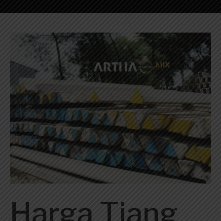
Harga Tiang