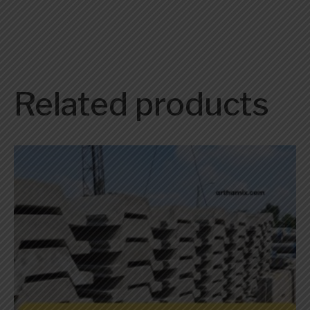
Related products