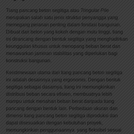
Tiang pancang beton segitiga atau
Tringular Pile
merupakan salah satu jenis struktur penyangga yang
memegang peranan penting dalam fondasi bangunan.
Dibuat dari beton yang kokoh dengan mutu tinggi, tiang
ini dirancang dengan bentuk segitiga yang menghadirkan
keunggulan khusus untuk menopang beban berat dan
menawarkan jaminan stabilitas yang diperlukan bagi
konstruksi bangunan.
Keistimewaan utama dari tiang pancang beton segitiga
ini adalah desainnya yang ergonomis. Dengan bentuk
segitiga sebagai dasarnya, tiang ini memungkinkan
distribusi beban secara efisien, membuatnya lebih
mampu untuk menahan beban berat daripada tiang
pancang dengan bentuk lain. Perbedaan ukuran dan
dimensi tiang pancang beton segitiga diproduksi dan
dapat disesuaikan dengan kebutuhan proyek,
memungkinkan penggunaannya yang fleksibel sesuai