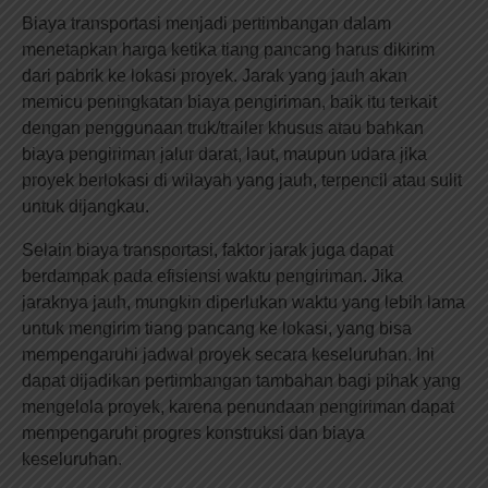
Biaya transportasi menjadi pertimbangan dalam
menetapkan harga ketika tiang pancang harus dikirim
dari pabrik ke lokasi proyek. Jarak yang jauh akan
memicu peningkatan biaya pengiriman, baik itu terkait
dengan penggunaan truk/trailer khusus atau bahkan
biaya pengiriman jalur darat, laut, maupun udara jika
proyek berlokasi di wilayah yang jauh, terpencil atau sulit
untuk dijangkau.
Selain biaya transportasi, faktor jarak juga dapat
berdampak pada efisiensi waktu pengiriman. Jika
jaraknya jauh, mungkin diperlukan waktu yang lebih lama
untuk mengirim tiang pancang ke lokasi, yang bisa
mempengaruhi jadwal proyek secara keseluruhan. Ini
dapat dijadikan pertimbangan tambahan bagi pihak yang
mengelola proyek, karena penundaan pengiriman dapat
mempengaruhi progres konstruksi dan biaya
keseluruhan.