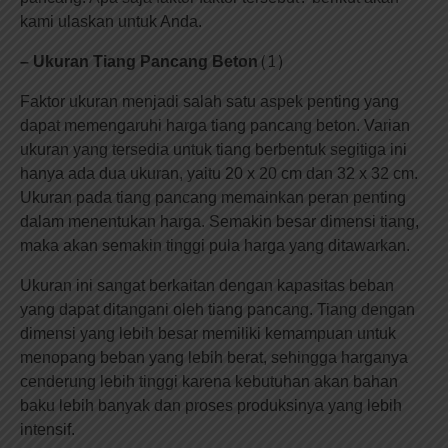
kami ulaskan untuk Anda.
( 1 )
– Ukuran Tiang Pancang Beton
Faktor ukuran menjadi salah satu aspek penting yang
dapat memengaruhi harga tiang pancang beton. Varian
ukuran yang tersedia untuk tiang berbentuk segitiga ini
hanya ada dua ukuran, yaitu 20 x 20 cm dan 32 x 32 cm.
Ukuran pada tiang pancang memainkan peran penting
dalam menentukan harga. Semakin besar dimensi tiang,
maka akan semakin tinggi pula harga yang ditawarkan.
Ukuran ini sangat berkaitan dengan kapasitas beban
yang dapat ditangani oleh tiang pancang. Tiang dengan
dimensi yang lebih besar memiliki kemampuan untuk
menopang beban yang lebih berat, sehingga harganya
cenderung lebih tinggi karena kebutuhan akan bahan
baku lebih banyak dan proses produksinya yang lebih
intensif.