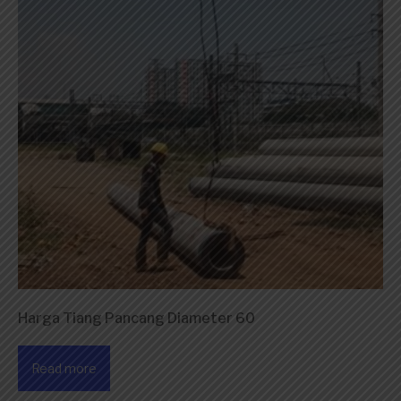
Harga Tiang Pancang Diameter 60
Read more