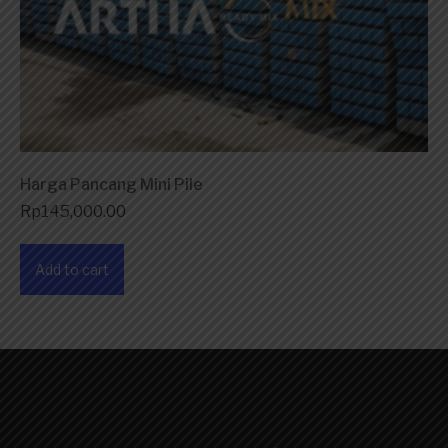
Harga Pancang Mini Pile
Rp
145,000.00
Add to cart