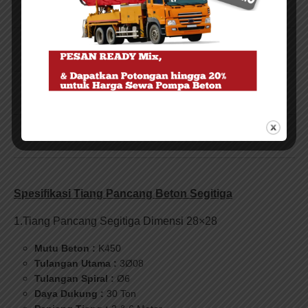
25 x 25 cm
K-450
170.000
25 x 25 cm
K-500
185.000
32 x 32 cm
K-450
166.000
32 x 32 cm
K-500
175.000
Spesifikasi Tiang Pancang Beton Segitiga
1.Tiang Pancang Segitiga Dimensi 28×28
Mutu Beton :
K450
Tulangan Utama :
3Ø08
Tulangan Spiral :
Ø6
Daya Dukung :
30 Ton