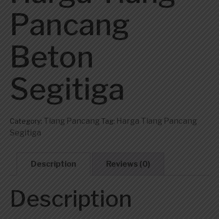
Pancang
Beton
Segitiga
Tiang Pancang
Harga Tiang Pancang
Category:
Tag:
Segitiga
Description
Reviews (0)
Description