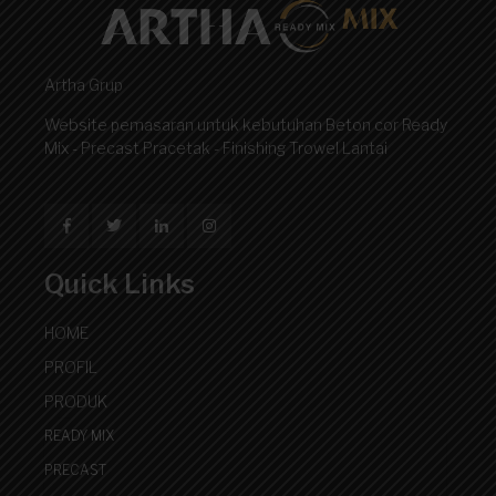
Artha Grup
Website pemasaran untuk kebutuhan Beton cor Ready
Mix - Precast Pracetak - Finishing Trowel Lantai
Quick Links
HOME
PROFIL
PRODUK
READY MIX
PRECAST