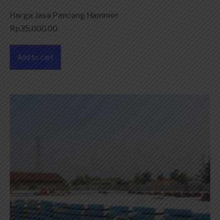
Harga Jasa Pancang Hammer
Rp
35,000.00
Add to cart