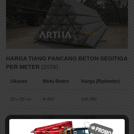
HARGA TIANG PANCANG BETON SEGITIGA
PER METER
(2026)
Ukuran
Mutu Beton
Harga (Rp/meter)
20 x 20 cm
K-450
140.000
20 x 20 cm
K-500
155.000