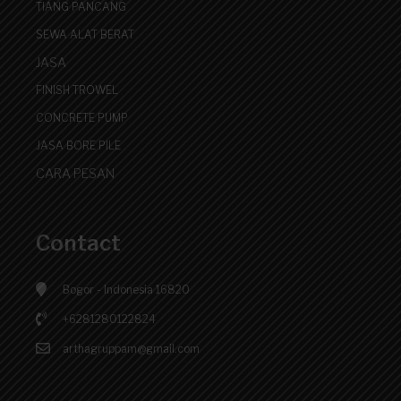
TIANG PANCANG
SEWA ALAT BERAT
JASA
FINISH TROWEL
CONCRETE PUMP
JASA BORE PILE
CARA PESAN
Contact
Bogor - Indonesia 16820
+6281280122824
arthagruppam@gmail.com