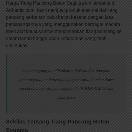
Harga Tiang Pancang Beton Segitiga kini tersedia di
Arthamix.com, kami menjual produk atau matrial tiang
pancang berbahan baku beton beserta dengan jasa
pemasangannya yang menggunakan berbagai macam
spek alat khusus untuk menancapkan tiang pancang ke
dalam tanah hingga pada kedalaman yang telah
ditentukan.
Layanan yang kami berikan terkait produk dan jasa
pancang saat ini hanya menjangkau area di pulau Jawa
saja khususnya wilayah wilayah di JABODETABEK dan
Jawa Barat.
Sekilas Tentang Tiang Pancang Beton
Segitiga