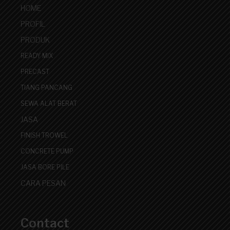
HOME
PROFIL
PRODUK
READY MIX
PRECAST
TIANG PANCANG
SEWA ALAT BERAT
JASA
FINISH TROWEL
CONCRETE PUMP
JASA BORE PILE
CARA PESAN
Contact