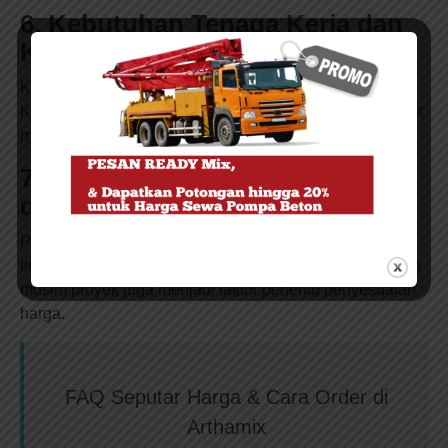
6. Kebutuhan Tenaga Kerja dan
Koordinasi Tambahan
Kebutuhan operator bersertifikat, tenaga las, pengawas
K3, hingga koordinasi keamanan lingkungan sekitar turut
memengaruhi total biaya jasa.
7. Fluktuasi Harga Operasional
dan Pasar
Perubahan harga BBM, biaya transportasi, serta
tingginya permintaan jasa pancang vibro di Jakarta pada
musim proyek juga menjadi faktor penentu penyesuaian
harga.
FAQ Seputar Harga & Cara Order di
Arthamix