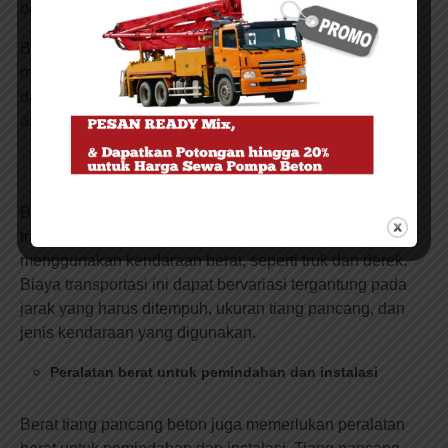
beberapa ton.
Berat tiang pancang beton yang signifikan dapat
mengakibatkan beberapa tantangan dalam transportasi
dan penanganannya. Tantangan-tantangan tersebut
antara lain:
Biaya transportasi yang lebih tinggi
Berat tiang pancang beton dapat meningkatkan biaya
transportasi. Tiang pancang beton harus diangkut
menggunakan kendaraan berat, seperti truk dan derek.
Biaya transportasi ini dapat bervariasi tergantung pada
jarak yang harus ditempuh, ukuran tiang pancang, dan
jenis kendaraan yang digunakan.
Peralatan berat untuk pemindahan dan instalasi
Berat tiang pancang beton juga memerlukan peralatan