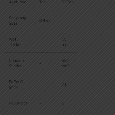
Axial Load
Ton
92 Ton
Sengkang
Ø 4 mm
–
Spiral
Wall
65
–
Thickness
mm
Concrete
582
–
Section
cm2
Pc Bar Ø
–
7.1
(mm)
Pc Bar (pcs)
–
8