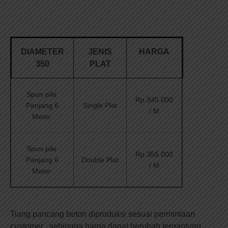
DIAMETER
JENIS
HARGA
350
PLAT
Spun pile
Rp.345.000
Panjang 6
Single Plat
/ M
Meter
Spun pile
Rp.355.000
Panjang 6
Double Plat
/ M
Meter
Tiang pancang beton diproduksi sesuai permintaan
customer , sehingga harga dapat berubah tergantung