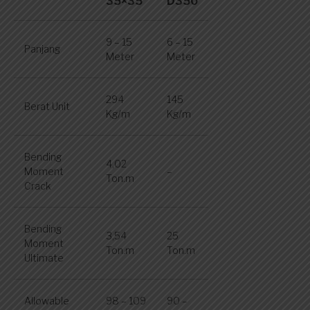
35×35
D350
9 – 15
6 – 15
Panjang
Meter
Meter
294
145
Berat Unit
Kg/m
Kg/m
Bending
4,02
Moment
–
Ton.m
Crack
Bending
3,54
25
Moment
Ton.m
Ton.m
Ultimate
Allowable
98 – 109
90 –