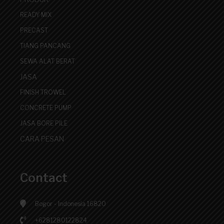
READY MIX
PRECAST
TIANG PANCANG
SEWA ALAT BERAT
JASA
FINISH TROWEL
CONCRETE PUMP
JASA BORE PILE
CARA PESAN
Contact
Bogor - Indonesia 16820
+6281280122824