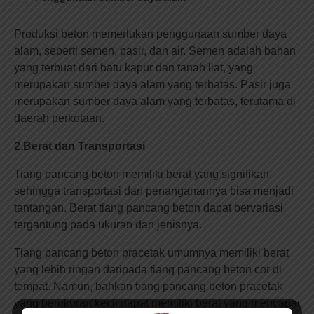
Produksi beton memerlukan penggunaan sumber daya
alam, seperti semen, pasir, dan air. Semen adalah bahan
yang terbuat dari batu kapur dan tanah liat, yang
merupakan sumber daya alam yang terbatas. Pasir juga
merupakan sumber daya alam yang terbatas, terutama di
daerah perkotaan.
2.
Berat dan Transportasi
Tiang pancang beton memiliki berat yang signifikan,
sehingga transportasi dan penanganannya bisa menjadi
tantangan. Berat tiang pancang beton dapat bervariasi
tergantung pada ukuran dan jenisnya.
Tiang pancang beton pracetak umumnya memiliki berat
yang lebih ringan daripada tiang pancang beton cor di
tempat. Namun, bahkan tiang pancang beton pracetak
yang berukuran kecil dapat memiliki berat yang mencapai