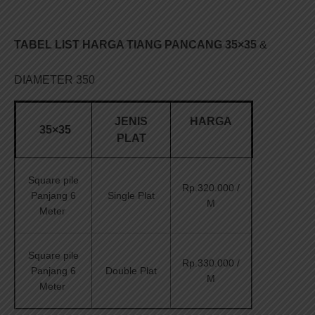
TABEL LIST HARGA TIANG PANCANG 35×35
&
DIAMETER 350
JENIS
HARGA
35×35
PLAT
Square pile
Rp.320.000 /
Panjang 6
Single Plat
M
Meter
Square pile
Rp.330.000 /
Panjang 6
Double Plat
M
Meter