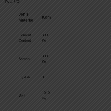
K175
Jenis
Kom
Material
Cement
300
Content
Kg
300
Semen
Kg
Fly Ash
0
1010
Split
Kg