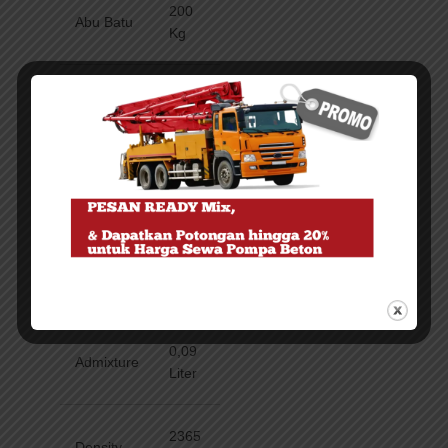
200
Abu Batu
Kg
262
Pasir 1*
Kg
413
Pasir 2*
Kg
180
Air
Liter
0,09
Admixture
Liter
2365
Density