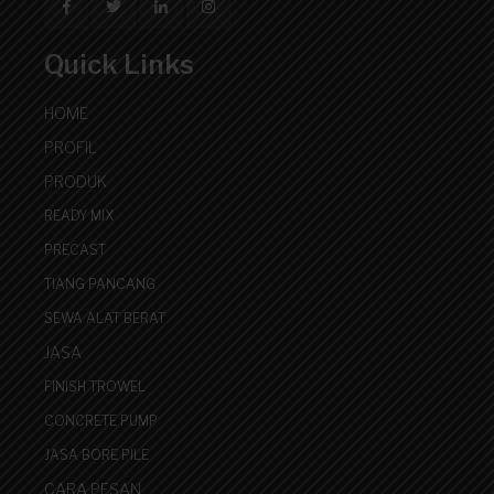
Quick Links
HOME
PROFIL
PRODUK
READY MIX
PRECAST
TIANG PANCANG
SEWA ALAT BERAT
JASA
FINISH TROWEL
CONCRETE PUMP
JASA BORE PILE
CARA PESAN