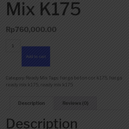
Mix K175
Rp
760,000.00
Harga
Ready
Mix
Add to cart
K175
quantity
Ready Mix
harga beton cor k175
harga
Category:
Tags:
,
ready mix k175
ready mix k175
,
Description
Reviews (0)
Description