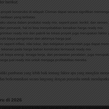
or berikut:
-proyek konstruksi di wilayah Ciomas dapat secara signifikan memeng
rsediaan yang terbatas.
ku utama dalam produksi ready mix, seperti pasir, kerikil, dan seme
 dari pemasok, hal ini bisa menyebabkan kenaikan harga ready mix.
irimkan ready mix dari pabrik ke lokasi proyek juga merupakan faktor 
aruhi biaya pengiriman dan akhirnya harga jual.
o seperti inflasi, nilai tukar, dan kebijakan pemerintah juga dapat m
tekanan pada harga bahan konstruksi termasuk ready mix.
uk biaya energi, tenaga kerja, dan perawatan peralatan, juga merupak
rga jual ready mix untuk menjaga profitabilitas mereka.
liki gambaran yang lebih baik tentang faktor apa yang mungkin menye
dan berkomunikasi secara langsung dengan penyedia untuk mendapatkan
ru di 2026
x yang telah kami kalkulasi secara hati hati dan menyesuai