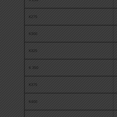
K275
K300
K325
K 350
K375
K400