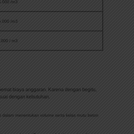
5.000 /m3
5.000 /m3
.000 / m3
emat biaya anggaran. Karena dengan begitu,
suai dengan kebutuhan.
n dalam menentukan volume serta kelas mutu beton