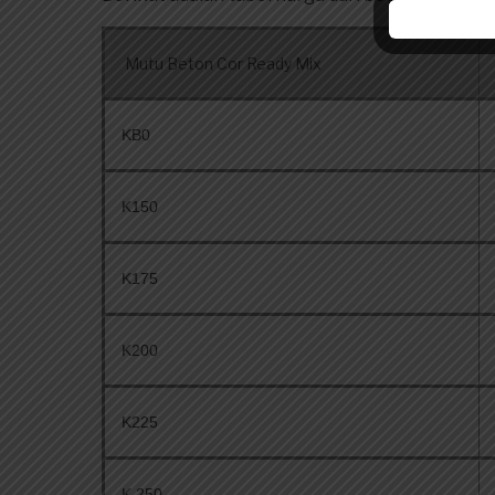
Mutu Beton Cor Ready Mix
KB0
K150
K175
K200
K225
K 250