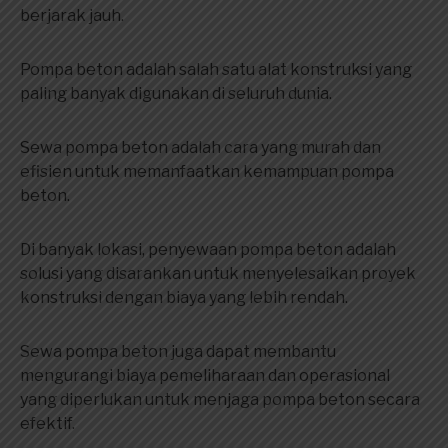
berjarak jauh.
Pompa beton adalah salah satu alat konstruksi yang
paling banyak digunakan di seluruh dunia.
Sewa pompa beton adalah cara yang murah dan
efisien untuk memanfaatkan kemampuan pompa
beton.
Di banyak lokasi, penyewaan pompa beton adalah
solusi yang disarankan untuk menyelesaikan proyek
konstruksi dengan biaya yang lebih rendah.
Sewa pompa beton juga dapat membantu
mengurangi biaya pemeliharaan dan operasional
yang diperlukan untuk menjaga pompa beton secara
efektif.