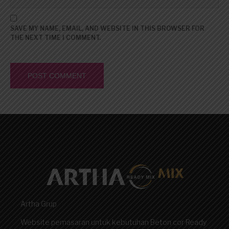
SAVE MY NAME, EMAIL, AND WEBSITE IN THIS BROWSER FOR
THE NEXT TIME I COMMENT.
Artha Grup
Website pemasaran untuk kebutuhan Beton cor Ready