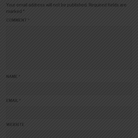
Your email address will not be published.
Required fields are
marked
*
COMMENT
*
NAME
*
EMAIL
*
WEBSITE