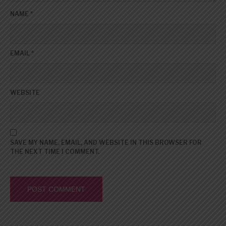
NAME
*
EMAIL
*
WEBSITE
SAVE MY NAME, EMAIL, AND WEBSITE IN THIS BROWSER FOR
THE NEXT TIME I COMMENT.