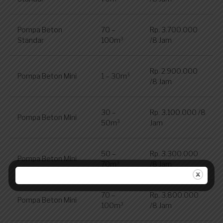
Pompa Beton
70 –
Rp. 3.700.000
Standar
100m³
/8 Jam
Rp. 2.900.000
Pompa Beton Mini
1 – 30m³
/8 Jam
30 –
Rp. 3.100.000 /8
Pompa Beton Mini
50m³
Jam
50 –
Rp. 3.300.000
Pompa Beton Mini
70m³
/8 Jam
70 –
Rp. 3.800.000
Pompa Beton Mini
100m³
/8 Jam