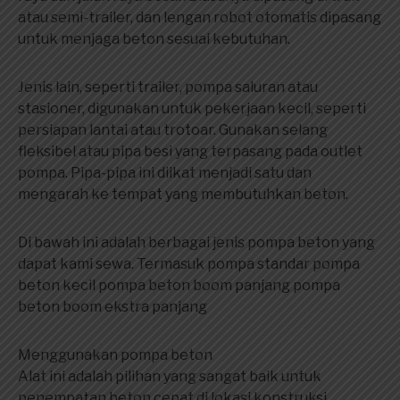
atau semi-trailer, dan lengan robot otomatis dipasang
untuk menjaga beton sesuai kebutuhan.
Jenis lain, seperti trailer, pompa saluran atau
stasioner, digunakan untuk pekerjaan kecil, seperti
persiapan lantai atau trotoar. Gunakan selang
fleksibel atau pipa besi yang terpasang pada outlet
pompa. Pipa-pipa ini diikat menjadi satu dan
mengarah ke tempat yang membutuhkan beton.
Di bawah ini adalah berbagai jenis pompa beton yang
dapat kami sewa. Termasuk pompa standar pompa
beton kecil pompa beton boom panjang pompa
beton boom ekstra panjang
Menggunakan pompa beton
Alat ini adalah pilihan yang sangat baik untuk
penempatan beton cepat di lokasi konstruksi.