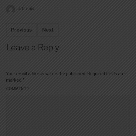
arthamix
Previous
Next
Leave a Reply
Your email address will not be published.
Required fields are
marked
*
COMMENT
*