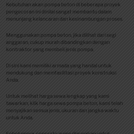
Kebutuhan akan pompa beton di beberapa proyek
pengecoran ini dinilai sangat membantu dalam
menunjang kelancaran dan kesinambungan proses.
Menggunakan pompa beton, jika dilihat dari segi
anggaran, cukup murah dibandingkan dengan
kontraktor yang membeli jenis pompa.
Di sini kami memiliki armada yang handal untuk
mendukung dan memfasilitasi proyek konstruksi
Anda.
Untuk melihat harga sewa lengkap yang kami
tawarkan, klik harga sewa pompa beton, kami telah
menyajikan semua jenis, ukuran dan jangka waktu
untuk Anda.
Sebelumnya, concrete pump digunakan untuk