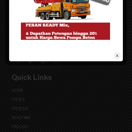
Artha Grup
Website pemasaran untuk kebutuhan Beton cor Ready
Mix - Precast Pracetak - Finishing Trowel Lantai
Quick Links
HOME
PROFIL
PRODUK
READY MIX
PRECAST