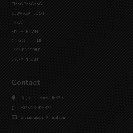
TIANG PANCANG
SEWA ALAT BERAT
JASA
FINISH TROWEL
CONCRETE PUMP
JASA BORE PILE
CARA PESAN
Contact
Bogor - Indonesia 16820
+6281280122824
arthagruppam@gmail.com