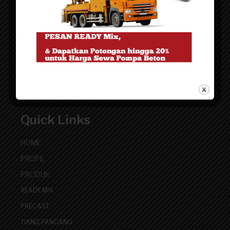
Artha Grup
Website pemasaran untuk kebutuhan Beton cor Ready
Mix - Precast Pracetak - Finishing Trowel Lantai
Quick Links
HOME
PROFIL
PRODUK
READY MIX
PRECAST
TIANG PANCANG