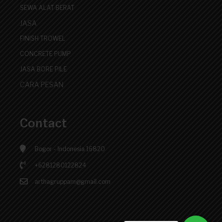
SEWA ALAT BERAT
JASA
FINISH TROWEL
CONCRETE PUMP
JASA BORE PILE
CARA PESAN
Contact
Bogor - Indonesia 16820
+6281280122824
arthagruppam@gmail.com